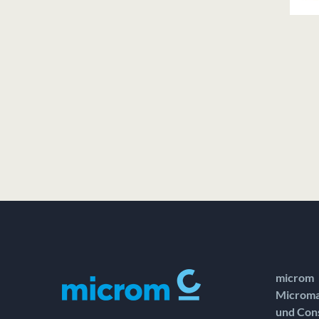
microm
Microma
und Con