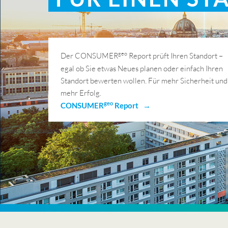
geo
Der CONSUMER
Report prüft Ihren Standort –
egal ob Sie etwas Neues planen oder einfach Ihren
Standort bewerten wollen. Für mehr Sicherheit und
mehr Erfolg.
geo
CONSUMER
Report →