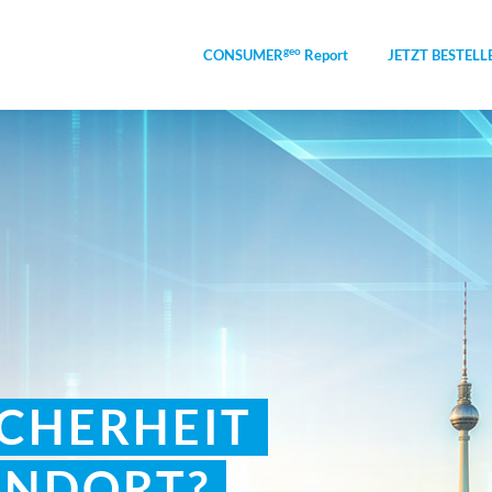
geo
CONSUMER
Report
JETZT BESTELL
ICHERHEIT
ANDORT?