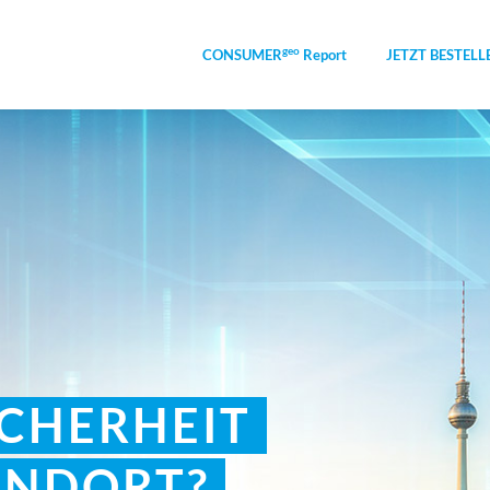
geo
CONSUMER
Report
JETZT BESTELL
ICHERHEIT
ANDORT?