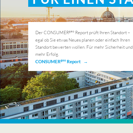
geo
Der CONSUMER
Report prüft Ihren Standort –
egal ob Sie etwas Neues planen oder einfach Ihren
Standort bewerten wollen. Für mehr Sicherheit und
mehr Erfolg.
geo
CONSUMER
Report →