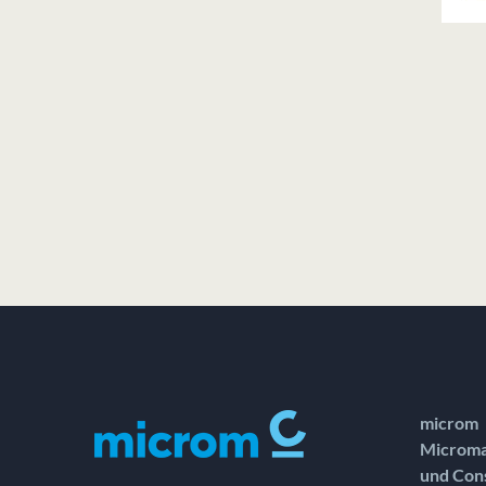
microm
Microma
und Con