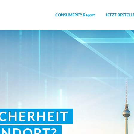
geo
CONSUMER
Report
JETZT BESTELL
ICHERHEIT
ANDORT?