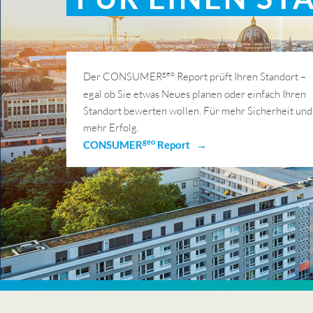
geo
Der CONSUMER
Report prüft Ihren Standort –
egal ob Sie etwas Neues planen oder einfach Ihren
Standort bewerten wollen. Für mehr Sicherheit und
mehr Erfolg.
geo
CONSUMER
Report →