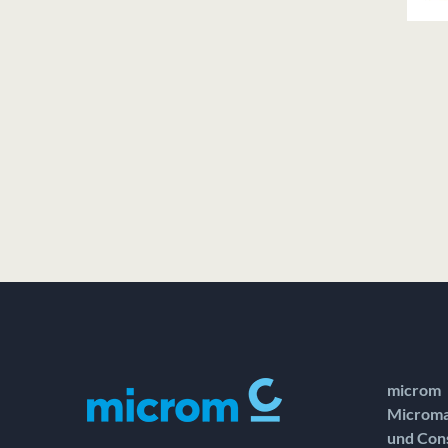
microm
Microma
und Con