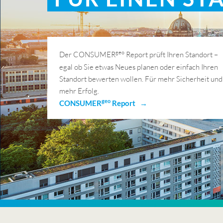
geo
Der CONSUMER
Report prüft Ihren Standort –
egal ob Sie etwas Neues planen oder einfach Ihren
Standort bewerten wollen. Für mehr Sicherheit und
mehr Erfolg.
geo
CONSUMER
Report →