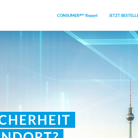
geo
CONSUMER
Report
JETZT BESTELL
ICHERHEIT
ANDORT?