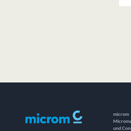
microm
Microma
und Con