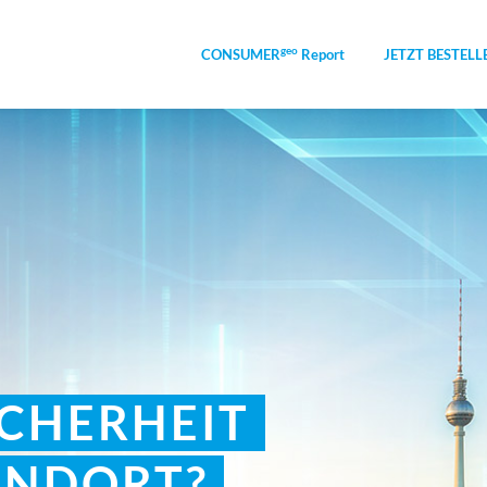
geo
CONSUMER
Report
JETZT BESTELL
ICHERHEIT
ANDORT?