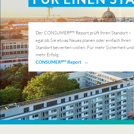
geo
Der CONSUMER
Report prüft Ihren Standort –
egal ob Sie etwas Neues planen oder einfach Ihren
Standort bewerten wollen. Für mehr Sicherheit und
mehr Erfolg.
geo
CONSUMER
Report →