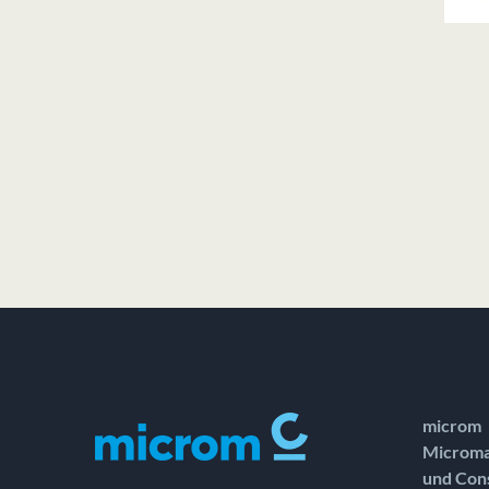
microm
Microma
und Con