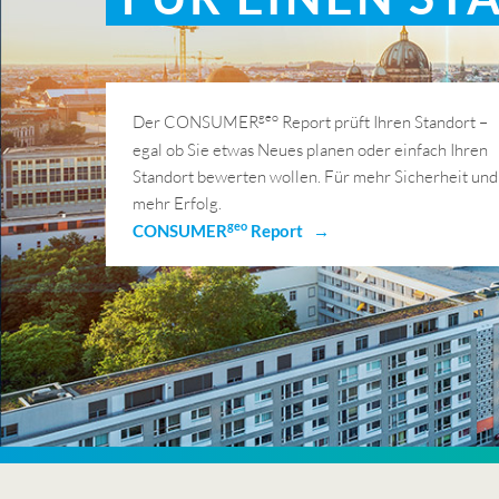
geo
Der CONSUMER
Report prüft Ihren Standort –
egal ob Sie etwas Neues planen oder einfach Ihren
Standort bewerten wollen. Für mehr Sicherheit und
mehr Erfolg.
geo
CONSUMER
Report →