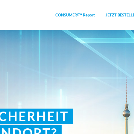
geo
CONSUMER
Report
JETZT BESTELL
ICHERHEIT
ANDORT?