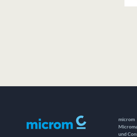
microm
Microma
und Con