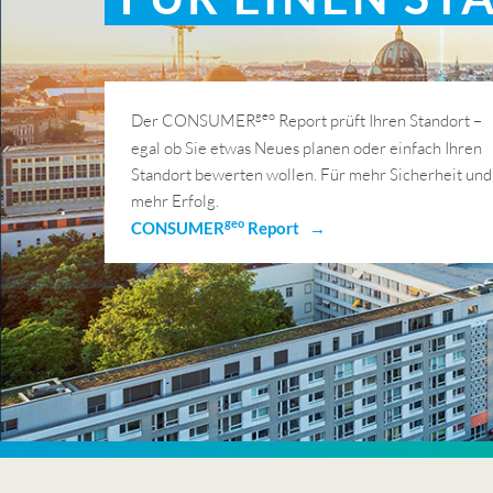
geo
Der CONSUMER
Report prüft Ihren Standort –
egal ob Sie etwas Neues planen oder einfach Ihren
Standort bewerten wollen. Für mehr Sicherheit und
mehr Erfolg.
geo
CONSUMER
Report →