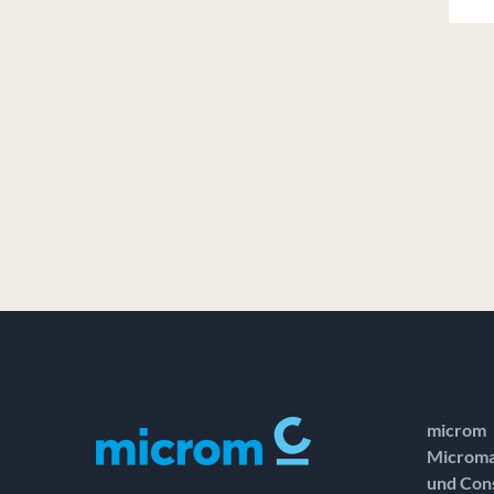
microm
Microma
und Con