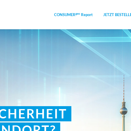
geo
CONSUMER
Report
JETZT BESTELL
ICHERHEIT
ANDORT?